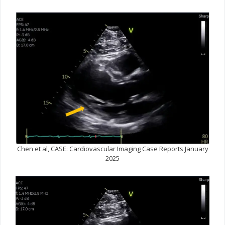
Chen et al, CASE: Cardiovascular Imaging Case Reports January
2025