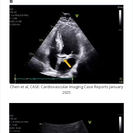
Chen et al, CASE: Cardiovascular Imaging Case Reports January
2025