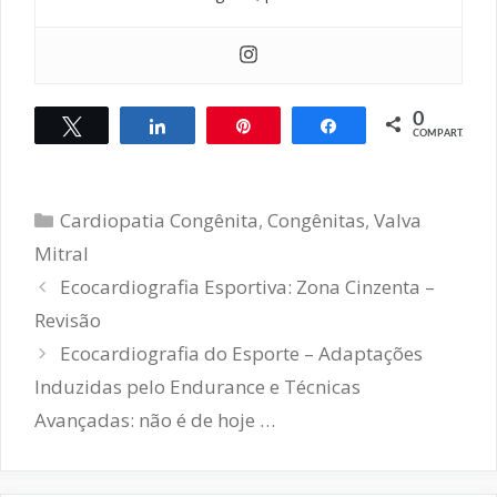
0
Twittar
Compartilhar
Pin
Compartilhar
COMPART.
Categorias
Cardiopatia Congênita
,
Congênitas
,
Valva
Mitral
Navegação
Ecocardiografia Esportiva: Zona Cinzenta –
de
Revisão
post
Ecocardiografia do Esporte – Adaptações
Induzidas pelo Endurance e Técnicas
Avançadas: não é de hoje …