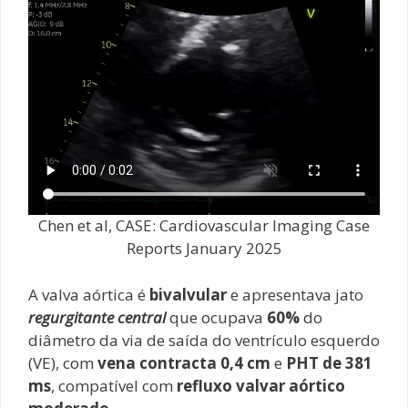
Chen et al, CASE: Cardiovascular Imaging Case
Reports January 2025
A valva aórtica é
bivalvular
e apresentava jato
regurgitante central
que ocupava
60%
do
diâmetro da via de saída do ventrículo esquerdo
(VE), com
vena contracta 0,4 cm
e
PHT de 381
ms
, compatível com
refluxo valvar aórtico