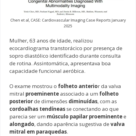
Chen et al, CASE: Cardiovascular Imaging Case Reports January
2025
Mulher, 63 anos de idade, realizou
ecocardiograma transtorácico por presença de
sopro diastólico identificado durante consulta
de rotina. Assintomática, apresentava boa
capacidade funcional aeróbica.
O exame mostrou o
folheto anterio
r da valva
mitral
proeminente
associado a um
folheto
posterior
de dimensões
diminuídas
, com as
cordoalhas tendíneas
se conectando ao que
parecia ser um
músculo papilar proeminente
e
alongado
, dando aparência sugestiva de
valva
mitral em paraquedas
.