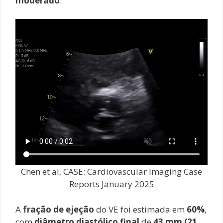
moderado
.
Chen et al, CASE: Cardiovascular Imaging Case
Reports January 2025
A
fração de ejeção
do VE foi estimada em
60%
,
com
diâmetro diastólico final
de
43 mm (21