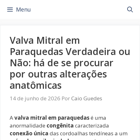
Pular
Menu
para
o
conteúdo
Valva Mitral em
Paraquedas Verdadeira ou
Não: há de se procurar
por outras alterações
anatômicas
14 de junho de 2026
Por
Caio Guedes
A
valva mitral em paraquedas
é uma
anormalidade
congênita
caracterizada
conexão única
das cordoalhas tendíneas a um