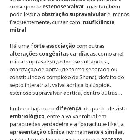
consequente
estenose valvar
, mas também
pode levar a
obstrução supravalvular
e, menos
frequentemente, cursar com
insuficiência
mitral
.
Há uma
forte associação
com outras
alterações congênitas cardíacas
, como anel
mitral supravalvar, estenose subaórtica,
coarctação de aorta (de forma separada ou
constituindo o complexo de Shone), defeito do
septo interatrial, valva aórtica bicúspide,
estenose supravalvar aórtica, dentro outras…
Embora haja uma
diferença
, do ponto de vista
embriológico
, entre a valvar mitral em
paraquedas verdadeira e a “parachute-like”, a
apresentação clínica
normalmente é
similar
,
particularmente nos casos em que o
aparato