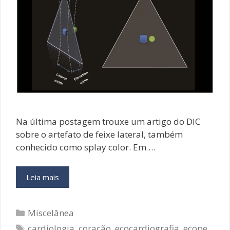
Na última postagem trouxe um artigo do DIC
sobre o artefato de feixe lateral, também
conhecido como splay color. Em …
Artefatos
Leia mais
Ecocardiográficos:
é
Categorias
preciso
Miscelânea
conhecê-
Tags
cardiologia
,
coração
,
ecocardiografia
,
ecope