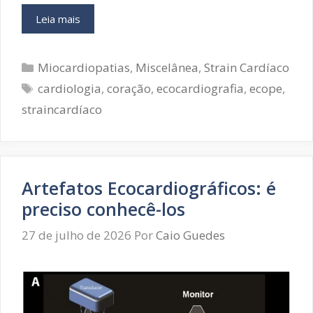
Análise
Leia mais
do
Strain
Categorias
Cardíaco
Miocardiopatias
,
Miscelânea
,
Strain Cardíaco
no
Tags
cardiologia
,
coração
,
ecocardiografia
,
ecope
,
Transplante
straincardíaco
Cardíaco
após
Morte
Circulatória
Artefatos Ecocardiográficos: é
preciso conhecê-los
27 de julho de 2026
Por
Caio Guedes