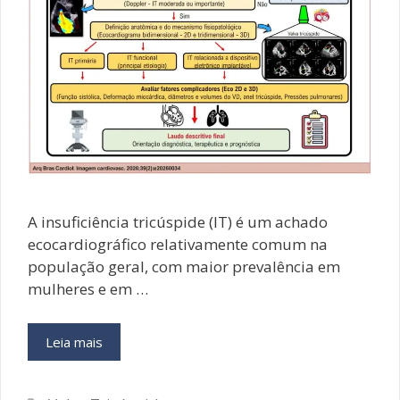
A insuficiência tricúspide (IT) é um achado
ecocardiográfico relativamente comum na
população geral, com maior prevalência em
mulheres e em …
Avaliação
Leia mais
Padronizada
da
Valva