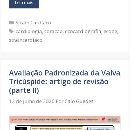
Impacto
Leia mais
do
Exercício
Categorias
Isométrico
Strain Cardíaco
na
Tags
cardiologia
,
coração
,
ecocardiografia
,
ecope
,
Mecânica
straincardíaco
Cardíaca
do
Ventrículo
Esquerdo:
revisão
Avaliação Padronizada da Valva
de
artigo
Tricúspide: artigo de revisão
(parte II)
12 de julho de 2026
Por
Caio Guedes