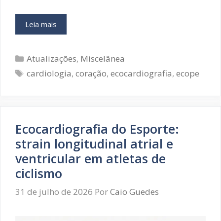
Diretriz
Leia mais
ASE
sobre
Categorias
Prevenção
Atualizações
,
Miscelânea
Lesões
Tags
cardiologia
,
coração
,
ecocardiografia
,
ecope
Musculoesqueléticas
Relacionadas
ao
Trabalho:
um
Ecocardiografia do Esporte:
cuidado
strain longitudinal atrial e
(mais
que)
ventricular em atletas de
necessário
ciclismo
31 de julho de 2026
Por
Caio Guedes