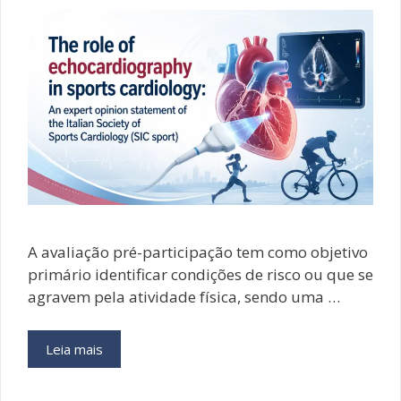
A avaliação pré-participação tem como objetivo
primário identificar condições de risco ou que se
agravem pela atividade física, sendo uma …
O
Leia mais
Papel
da