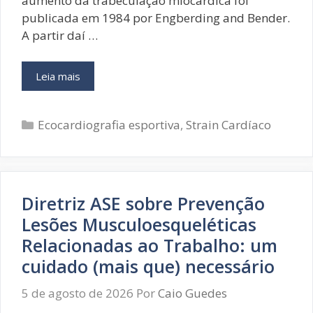
aumento da trabeculação miocárdica foi
publicada em 1984 por Engberding and Bender.
A partir daí …
Ecocardiografia
Leia mais
Esportiva
–
Categorias
Trabeculação
Ecocardiografia esportiva
,
Strain Cardíaco
Excessiva:
revisão
de
artigo
Diretriz ASE sobre Prevenção
Lesões Musculoesqueléticas
Relacionadas ao Trabalho: um
cuidado (mais que) necessário
5 de agosto de 2026
Por
Caio Guedes