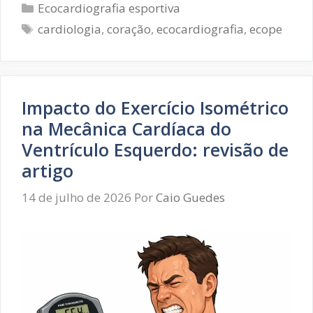
Categorias
Ecocardiografia
Ecocardiografia esportiva
na
Tags
cardiologia
,
coração
,
ecocardiografia
,
ecope
Cardiologia
do
Esporte:
sob
a
Impacto do Exercício Isométrico
ótica
na Mecânica Cardíaca do
da
sociedade
Ventrículo Esquerdo: revisão de
italiana
artigo
14 de julho de 2026
Por
Caio Guedes