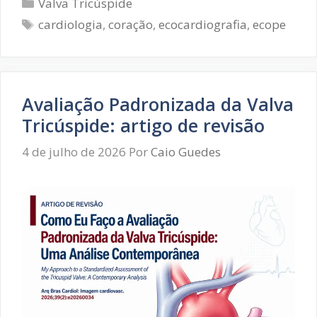
Categorias
Valva Tricúspide
Tricúspide:
Tags
cardiologia
,
coração
,
ecocardiografia
,
ecope
artigo
de
revisão
(parte
II)
Avaliação Padronizada da Valva
Tricúspide: artigo de revisão
4 de julho de 2026
Por
Caio Guedes