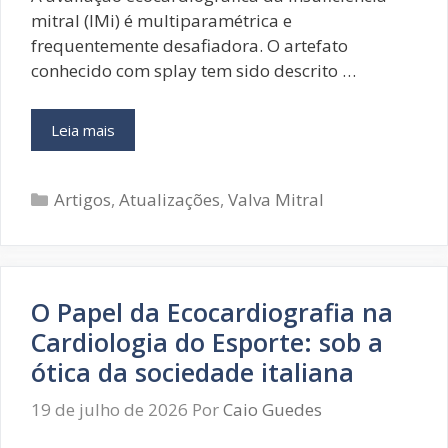
mitral (IMi) é multiparamétrica e
frequentemente desafiadora. O artefato
conhecido com splay tem sido descrito …
Avaliação
Leia mais
da
Insuficiência
Categorias
Mitral
Artigos
,
Atualizações
,
Valva Mitral
na
Presença
de
Splay:
O Papel da Ecocardiografia na
revisão
artigo
Cardiologia do Esporte: sob a
–
ótica da sociedade italiana
DIC
19 de julho de 2026
Por
Caio Guedes