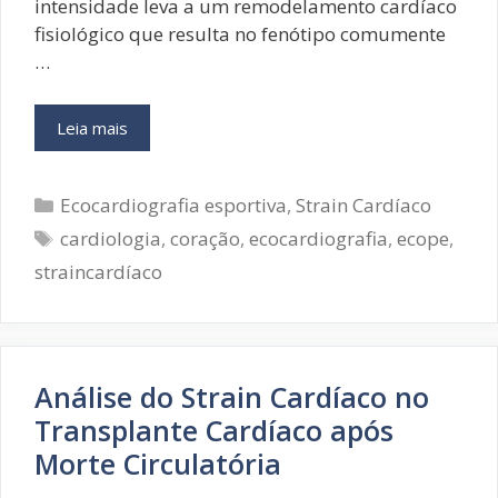
intensidade leva a um remodelamento cardíaco
fisiológico que resulta no fenótipo comumente
…
Ecocardiografia
Leia mais
do
Esporte:
Categorias
strain
Ecocardiografia esportiva
,
Strain Cardíaco
longitudinal
Tags
cardiologia
,
coração
,
ecocardiografia
,
ecope
,
atrial
straincardíaco
e
ventricular
em
atletas
de
Análise do Strain Cardíaco no
ciclismo
Transplante Cardíaco após
Morte Circulatória