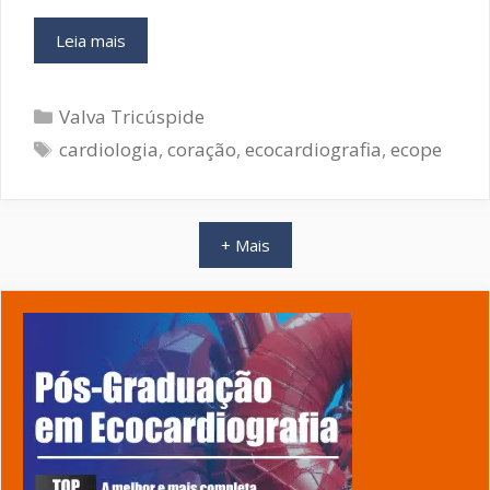
Avaliação
Leia mais
Padronizada
da
Categorias
Valva
Valva Tricúspide
Tricúspide:
Tags
cardiologia
,
coração
,
ecocardiografia
,
ecope
artigo
de
revisão
+ Mais