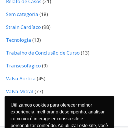
Relato de Casos
(21)
Sem categoria
(18)
Strain Cardíaco
(98)
Tecnologia
(13)
Trabalho de Conclusão de Curso
(13)
Transesofágico
(9)
Valva Aórtica
(45)
Valva Mitral
(77)
Valva Pulmonar
(4)
Utilizamos cookies para oferecer melhor
experiência, melhorar o desempenho, analisar
Valva Tricúspide
(19)
como você interage em nosso site e
personalizar conteúdo. Ao utilizar este site, você