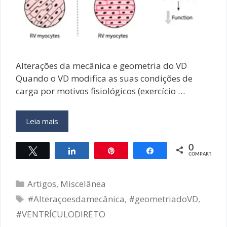
Alterações da mecânica e geometria do VD
Quando o VD modifica as suas condições de
carga por motivos fisiológicos (exercício …
VENTRÍCULO
Leia mais
DIREITO:
COMO
0
Twittar
Compartilhar
Pin
Compartilhar
AVALIAR
COMPART.
–
Parte
Categorias
Artigos
,
Miscelânea
3
Tags
#Alteraçoesdamecânica
,
#geometriadoVD
,
#VENTRÍCULODIRETO