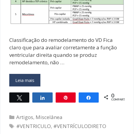
Classificação do remodelamento do VD Fica
claro que para avaliar corretamente a função
ventricular direita quando se produz
remodelamento, não …
VENTRÍCULO
Leia mais
DIRETO:
COMO
0
Twittar
Compartilhar
Pin
Compartilhar
AVALIAR
COMPART.
–
Parte
Categorias
Artigos
,
Miscelânea
4
Tags
#VENTRICULO
,
#VENTRÍCULODIRETO