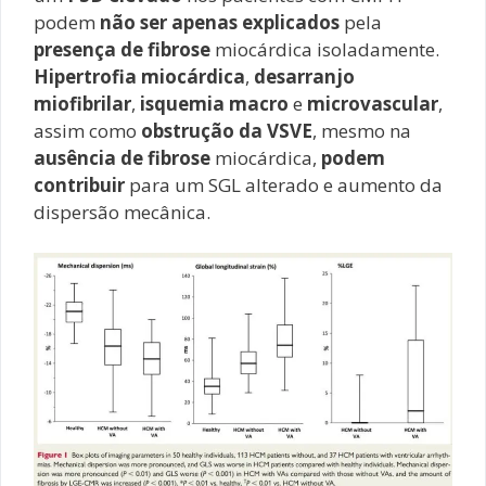
podem
não ser apenas explicados
pela
presença de fibrose
miocárdica isoladamente.
Hipertrofia miocárdica
,
desarranjo
miofibrilar
,
isquemia macro
e
microvascular
,
assim como
obstrução da VSVE
, mesmo na
ausência de fibrose
miocárdica,
podem
contribuir
para um SGL alterado e aumento da
dispersão mecânica.