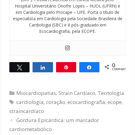
Hospital Universitário Onofre Lopes – HUOL (UFRN) e
em Cardiologia pelo Procape – UPE. Porta o título de
especialista em Cardiologia pela Sociedade Brasileira de
Cardiologia (SBC) e é pós-graduado em
Ecocardiografia, pela ECOPE.
0
Twittar
Compartilhar
Pin
Compartilhar
COMPART.
Categorias
Miocardiopatias
,
Strain Cardíaco
,
Tecnologia
Tags
cardiologia
,
coração
,
ecocardiografia
,
ecope
,
straincardíaco
Navegação
Gordura Epicárdica: um marcador
de
cardiometabólico
post