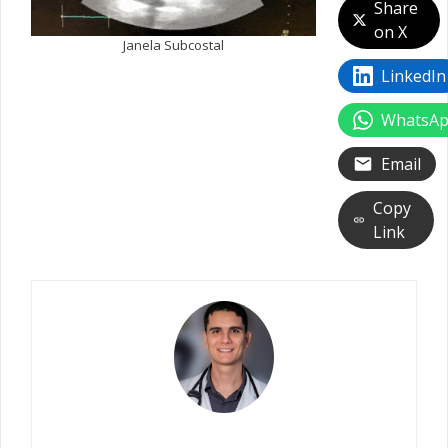
Share
on X
Janela Subcostal
LinkedIn
WhatsA
Email
Copy
Link