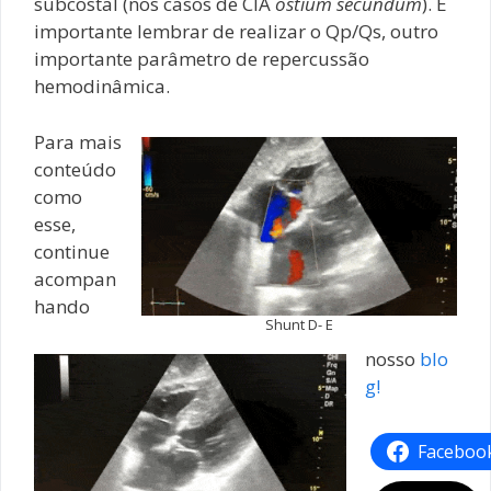
subcostal (nos casos de CIA
ostium secundum
). É
importante lembrar de realizar o Qp/Qs, outro
importante parâmetro de repercussão
hemodinâmica.
Para mais
conteúdo
como
esse,
continue
acompan
hando
Shunt D- E
nosso
blo
g!
Faceboo