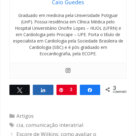
Caio Guedes
Graduado em medicina pela Universidade Potiguar
(UnP). Possui residência em Clínica Médica pelo
Hospital Universitário Onofre Lopes – HUOL (UFRN) e
em Cardiologia pelo Procape – UPE. Porta o título de
especialista em Cardiologia pela Sociedade Brasileira de
Cardiologia (SBC) e é pós-graduado em
Ecocardiografia, pela ECOPE.
3
Twittar
Compartilhar
Pin
3
Compartilhar
COMPART.
Categorias
Artigos
Tags
cia
,
comunicação interatrial
Navegação
Escore de Wilkins: como avaliar o