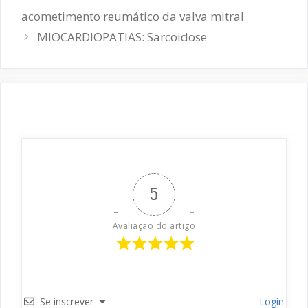
de
acometimento reumático da valva mitral
post
MIOCARDIOPATIAS: Sarcoidose
5
Avaliação do artigo
Se inscrever
Login