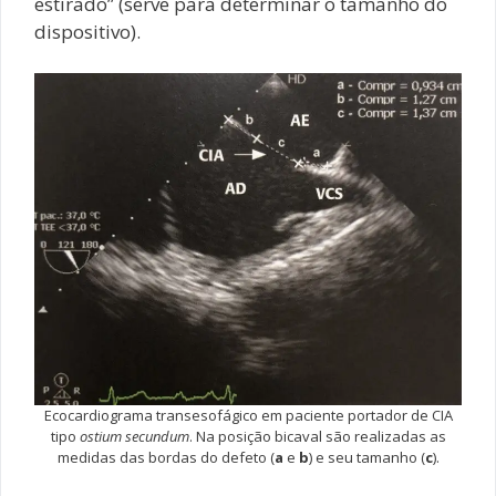
estirado” (serve para determinar o tamanho do
dispositivo).
Ecocardiograma transesofágico em paciente portador de CIA
tipo
ostium secundum
. Na posição bicaval são realizadas as
medidas das bordas do defeto (
a
e
b
) e seu tamanho (
c
).