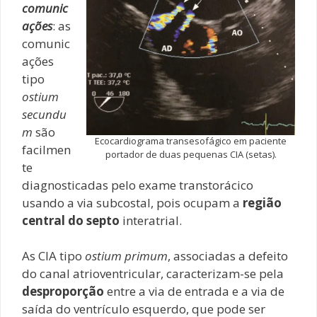
comunic
ações
: as
comunic
ações
tipo
ostium
secundu
m
são
Ecocardiograma transesofágico em paciente
facilmen
portador de duas pequenas CIA (setas).
te
diagnosticadas pelo exame transtorácico
usando a via subcostal, pois ocupam a
região
central do septo
interatrial.
As CIA tipo
ostium primum
, associadas a defeito
do canal atrioventricular, caracterizam-se pela
desproporção
entre a via de entrada e a via de
saída do ventrículo esquerdo, que pode ser