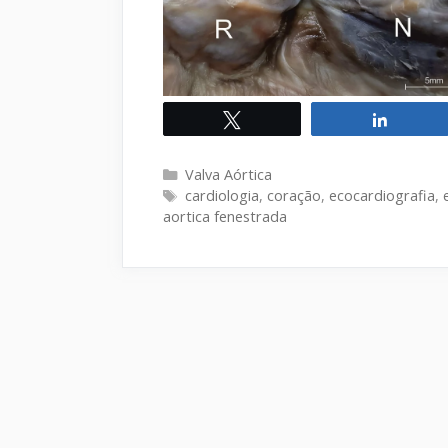
Twittar
Compart
Categorias
Valva Aórtica
Tags
cardiologia
,
coração
,
ecocardiografia
,
aortica fenestrada