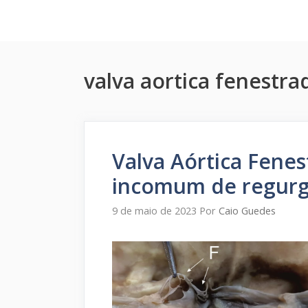
Pular
para
o
conteúdo
valva aortica fenestra
Valva Aórtica Fene
incomum de regurgi
9 de maio de 2023
Por
Caio Guedes