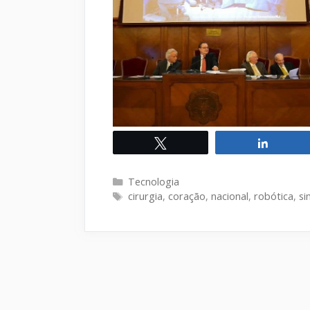
Twittar
Compart
Categorias
Tecnologia
Tags
cirurgia
,
coração
,
nacional
,
robótica
,
si