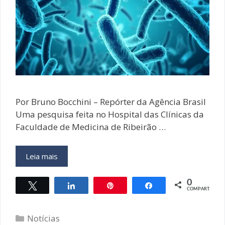
Por Bruno Bocchini – Repórter da Agência Brasil
Uma pesquisa feita no Hospital das Clínicas da
Faculdade de Medicina de Ribeirão …
Pesquisa
Leia mais
mostra
que
0
Twittar
Compartilhar
Pin
Compartilhar
limpeza
COMPART.
em
hospital
Categorias
Notícias
não