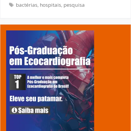
Tags
bactérias
,
hospitais
,
pesquisa
extermina
bactérias