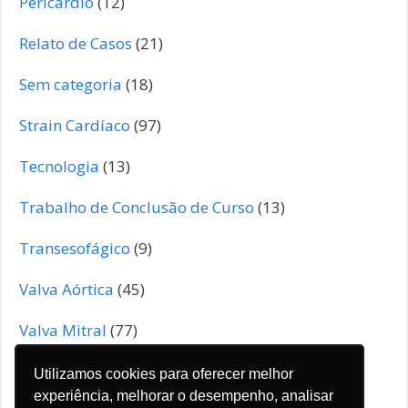
Pericárdio
(12)
Relato de Casos
(21)
Sem categoria
(18)
Strain Cardíaco
(97)
Tecnologia
(13)
Trabalho de Conclusão de Curso
(13)
Transesofágico
(9)
Valva Aórtica
(45)
Valva Mitral
(77)
Valva Pulmonar
(4)
Utilizamos cookies para oferecer melhor
experiência, melhorar o desempenho, analisar