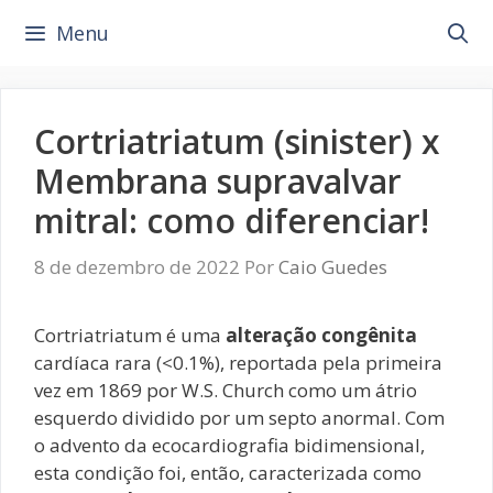
Pular
Menu
para
o
conteúdo
Cortriatriatum (sinister) x
Membrana supravalvar
mitral: como diferenciar!
8 de dezembro de 2022
Por
Caio Guedes
Cortriatriatum é uma
alteração congênita
cardíaca rara (<0.1%), reportada pela primeira
vez em 1869 por W.S. Church como um átrio
esquerdo dividido por um septo anormal. Com
o advento da ecocardiografia bidimensional,
esta condição foi, então, caracterizada como