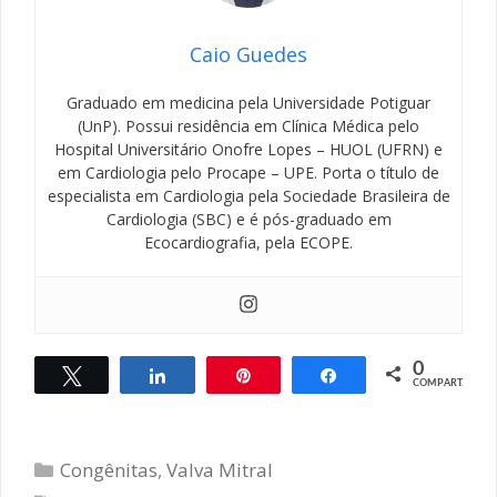
Caio Guedes
Graduado em medicina pela Universidade Potiguar
(UnP). Possui residência em Clínica Médica pelo
Hospital Universitário Onofre Lopes – HUOL (UFRN) e
em Cardiologia pelo Procape – UPE. Porta o título de
especialista em Cardiologia pela Sociedade Brasileira de
Cardiologia (SBC) e é pós-graduado em
Ecocardiografia, pela ECOPE.
0
Twittar
Compartilhar
Pin
Compartilhar
COMPART.
Categorias
Congênitas
,
Valva Mitral