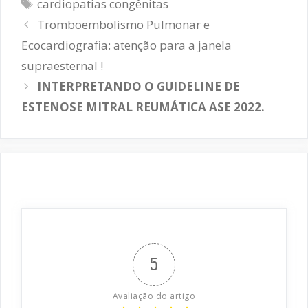
Tags
cardiopatias congênitas
Navegação
Tromboembolismo Pulmonar e
de
Ecocardiografia: atenção para a janela
post
supraesternal !
INTERPRETANDO O GUIDELINE DE
ESTENOSE MITRAL REUMÁTICA ASE 2022.
5
Avaliação do artigo