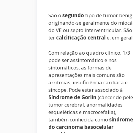
São o
segundo
tipo de tumor ben
originando-se geralmente do miocár
do VE ou septo interventricular. Sã
ter
calcificação
central
e, em geral
Com relação ao quadro clínico, 1/3
pode ser assintomático e nos
sintomáticos, as formas de
apresentações mais comuns são
arritmias, insuficiência cardíaca e
síncope. Pode estar associado à
Síndrome
de
Gorlin
(câncer de pele
tumor cerebral, anormalidades
esqueléticas e macrocefalia),
também conhecida como
síndrome
do
carcinoma
basocelular