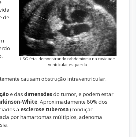
e
vida
e de
om
uerdo
o,
USG fetal demonstrando rabdomioma na cavidade
ventricular esquerda
emente causam obstrução intraventricular.
ação
e das
dimensões
do tumor, e podem estar
arkinson-White
. Aproximadamente 80% dos
ciados à
esclerose tuberosa
(condição
izada por hamartomas múltiplos, adenoma
sia.