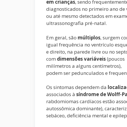
em crianças
, sendo frequentement
diagnosticados no primeiro ano de 
ou até mesmo detectados em exam
ultrassonografia pré-natal.
Em geral, são
múltiplos
, surgem c
igual frequência no ventrículo esq
e direito, na parede livre ou no sept
com
dimensões variáveis
(poucos
milímetros a alguns centímetros),
podem ser pedunculados e frequent
Os sintomas dependem da
localiz
associados à
síndrome de Wolff-P
rabdomiomas cardíacos estão asso
autossômica dominante), caracter
sebáceo, deficiência mental e epilep