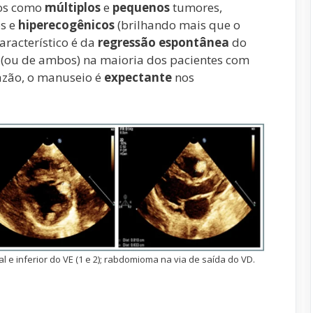
dos como
múltiplos
e
pequenos
tumores,
os e
hiperecogênicos
(brilhando mais que o
aracterístico é da
regressão
espontânea
do
(ou de ambos) na maioria dos pacientes com
razão, o manuseio é
expectante
nos
 e inferior do VE (1 e 2); rabdomioma na via de saída do VD.