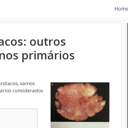
Hom
acos: outros
nos primários
ardíacos, vamos
mários considerados