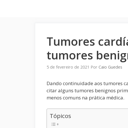
Pular
para
o
conteúdo
Tumores cardí
tumores benig
5 de fevereiro de 2021
Por
Caio Guedes
Dando continuidade aos tumores c
citar alguns tumores benignos pri
menos comuns na prática médica.
Tópicos