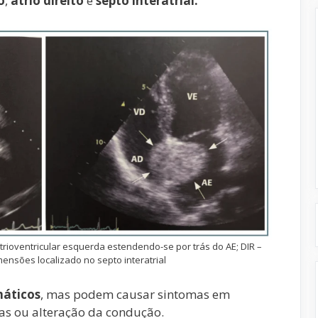
o
,
átrio direito
e
septo interatrial.
atrioventricular esquerda estendendo-se por trás do AE; DIR –
ensões localizado no septo interatrial
máticos
, mas podem causar sintomas em
as ou alteração da condução.