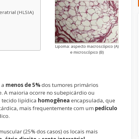
eratrial (HLSIA)
Lipoma: aspecto macroscópico (A)
e microscópico (B)
o a
menos de 5%
dos tumores primários
. A maioria ocorre no subepicárdio ou
tecido lipídica
homogênea
encapsulada, que
picárdica, mais frequentemente com um
pedículo
ico.
muscular (25% dos casos) os locais mais