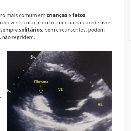
igno mais comum em
crianças
e
fetos
,
dio ventricular, com frequência na parede livre
o sempre
solitários
, bem circunscritos, podem
, não regridem.
,