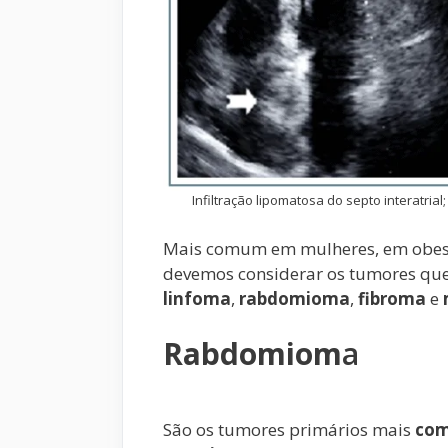
Infiltração lipomatosa do septo interatrial
Mais comum em mulheres, em obesas 
devemos considerar os tumores que 
linfoma
,
rabdomioma
,
fibroma
e
Rabdomiom
a
São os tumores primários mais
co