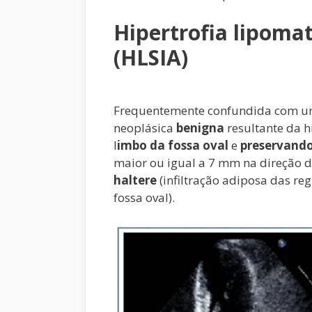
Hipertrofia lipomat
(HLSIA)
Frequentemente confundida com um
neoplásica
benigna
resultante da h
l
imbo da fossa oval
e
preservand
maior ou igual a 7 mm na direção do
haltere
(infiltração adiposa das reg
fossa oval).