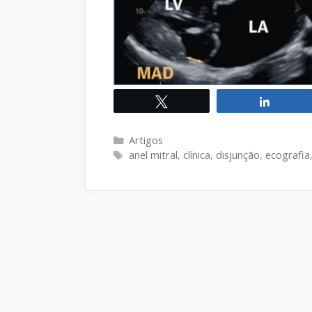
Twittar
Compart
Categorias
Artigos
Tags
anel mitral
,
clínica
,
disjunção
,
ecografia