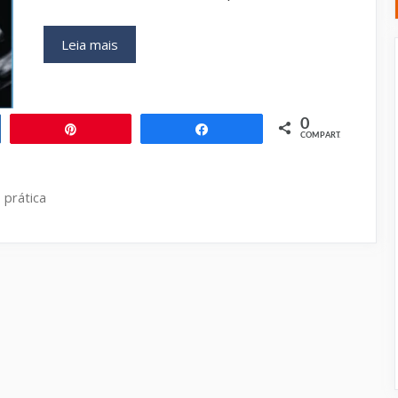
Disjunção
Leia mais
do
Anel
Mitral:
Importância
0
ilhar
Pin
Compartilhar
COMPART.
na
Prática
Clínica
,
prática