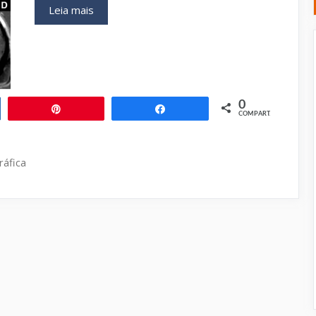
Anatomia
Leia mais
Ecocardiográfica
do
Átrio
Direito
0
ilhar
Pin
Compartilhar
COMPART.
ráfica