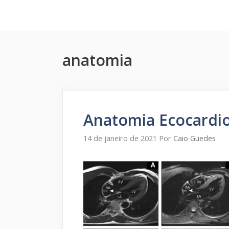
Pular
para
o
conteúdo
anatomia
Anatomia Ecocardiog
14 de janeiro de 2021
Por
Caio Guedes