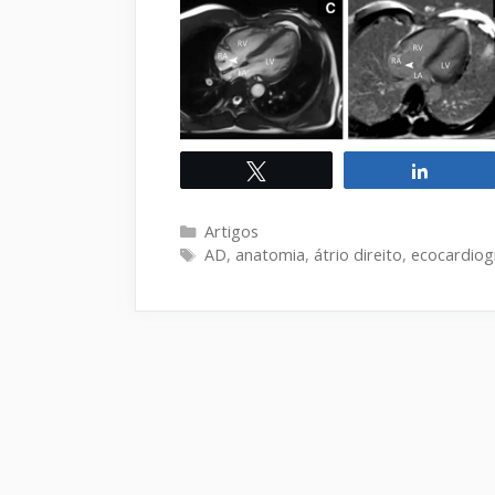
Twittar
Compart
Categorias
Artigos
Tags
AD
,
anatomia
,
átrio direito
,
ecocardiog