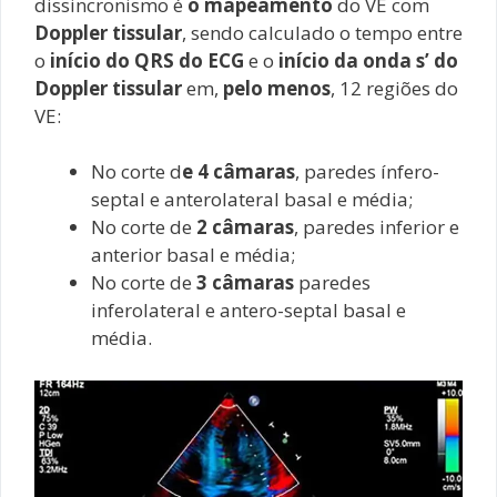
dissincronismo é
o mapeamento
do VE com
Doppler tissular
, sendo calculado o tempo entre
o
início do QRS do ECG
e o
início da onda s’ do
Doppler tissular
em,
pelo menos
, 12 regiões do
VE:
No corte d
e 4 câmaras
, paredes ínfero-
septal e anterolateral basal e média;
No corte de
2 câmaras
, paredes inferior e
anterior basal e média;
No corte de
3 câmaras
paredes
inferolateral e antero-septal basal e
média.