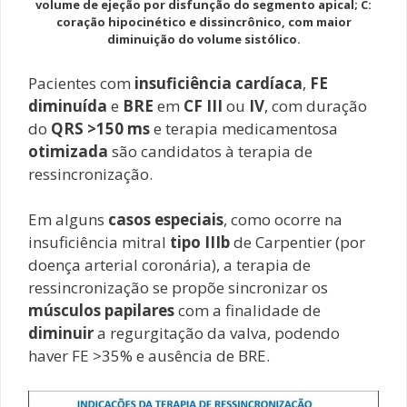
volume de ejeção por disfunção do segmento apical; C:
coração hipocinético e dissincrônico, com maior
diminuição do volume sistólico.
Pacientes com
insuficiência cardíaca
,
FE
diminuída
e
BRE
em
CF III
ou
IV
, com duração
do
QRS >150 ms
e terapia medicamentosa
otimizada
são candidatos à terapia de
ressincronização.
Em alguns
casos especiais
, como ocorre na
insuficiência mitral
tipo IIIb
de Carpentier (por
doença arterial coronária), a terapia de
ressincronização se propõe sincronizar os
músculos papilares
com a finalidade de
diminuir
a regurgitação da valva, podendo
haver FE >35% e ausência de BRE.