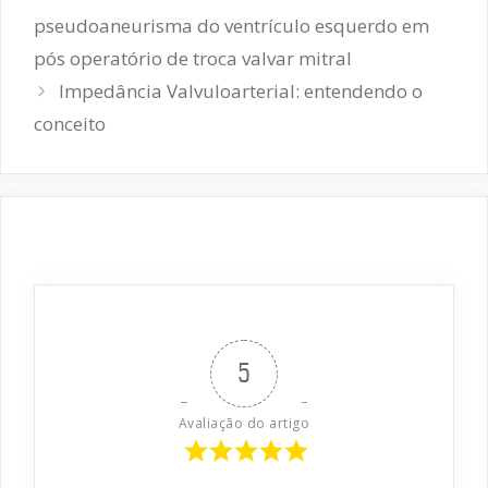
de
pseudoaneurisma do ventrículo esquerdo em
post
pós operatório de troca valvar mitral
Impedância Valvuloarterial: entendendo o
conceito
5
Avaliação do artigo