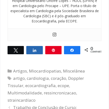
Hospital Universitário Onofre Lopes – HUOL (UFRN) e
em Cardiologia pelo Procape – UPE. Porta o título de
especialista em Cardiologia pela Sociedade Brasileira de
Cardiologia (SBC) e é pós-graduado em
Ecocardiografia, pela ECOPE.
0
Twittar
Compartilhar
Pin
Compartilhar
COMPART.
Categorias
Artigos
,
Miocardiopatias
,
Miscelânea
Tags
artigo
,
cardiologia
,
coração
,
Doppler
Tissular
,
ecocardiografia
,
ecope
,
Multimodalidade
,
ressincronizacao
,
straincardíaco
Navegação
Trabalho de Conclusão de Curso: