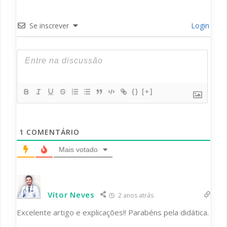
Se inscrever
Login
{}
[+]
1
COMENTÁRIO
Mais votado
Vítor Neves
2 anos atrás
Excelente artigo e explicações!! Parabéns pela didática.