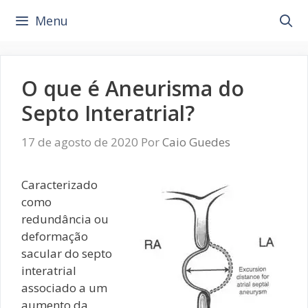
Pular
Menu
para
o
conteúdo
O que é Aneurisma do
Septo Interatrial?
17 de agosto de 2020
Por
Caio Guedes
Caracterizado
como
redundância ou
deformação
sacular do septo
interatrial
associado a um
aumento da