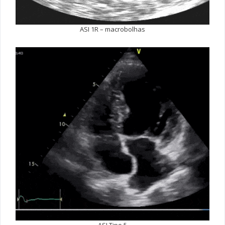
ASI 1R – macrobolhas
ASI Tipo 5