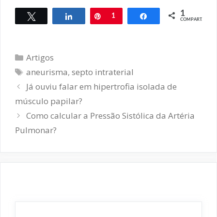
1
Twittar
Compartilhar
Pin
1
Compartilhar
COMPART.
Categorias
Artigos
Tags
aneurisma
,
septo intraterial
Navegação
Já ouviu falar em hipertrofia isolada de
de
músculo papilar?
post
Como calcular a Pressão Sistólica da Artéria
Pulmonar?