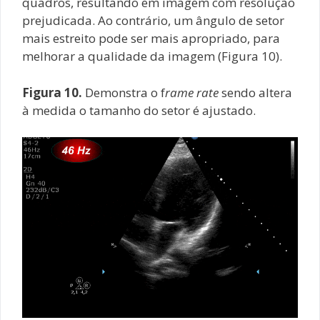
quadros, resultando em imagem com resolução
prejudicada. Ao contrário, um ângulo de setor
mais estreito pode ser mais apropriado, para
melhorar a qualidade da imagem (Figura 10).
Figura 10.
Demonstra o f
rame rate
sendo altera
à medida o tamanho do setor é ajustado.