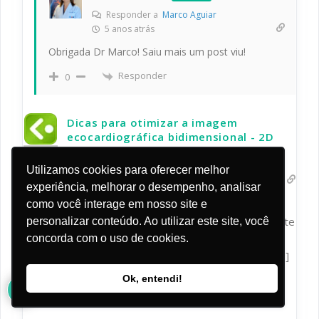
Responder a
Marco Aguiar
5 anos atrás
Obrigada Dr Marco! Saiu mais um post viu!
Responder
0
Dicas para otimizar a imagem
ecocardiográfica bidimensional - 2D
(parte 3) - Blog Ecope
Utilizamos cookies para oferecer melhor
5 anos atrás
experiência, melhorar o desempenho, analisar
[…] Sequência de nossa conversa sobre a otimização
como você interage em nosso site e
de imagem, já abordados nos artigos anteriores (parte
personalizar conteúdo. Ao utilizar este site, você
1 e parte 2), vamos falar neste terceiro post ECOPE
concorda com o uso de cookies.
sobre os seguintes temas: Persistência, Smooth e […]
12
Ok, entendi!
Responder
0