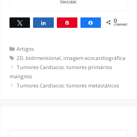
Vascular.
0
Twittar
Compartilhar
Pin
Compartilhar
COMPART.
Categorias
Artigos
Tags
2D
,
bidimensional
,
imagem ecocardiográfica
Navegação
Tumores Cardíacos: tumores primários
de
malignos
post
Tumores Cardíacos: tumores metastáticos