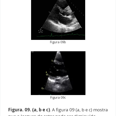
Figura 09b
Figura 09c
Figura. 09. (a, b e c)
. A figura 09 (a, b e c) mostra