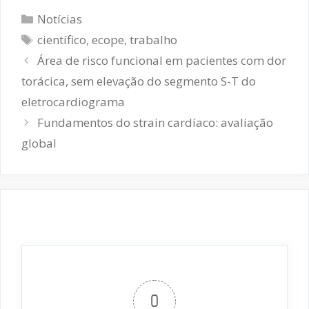
Categorias
Notícias
Tags
científico
,
ecope
,
trabalho
Navegação
Área de risco funcional em pacientes com dor
de
torácica, sem elevação do segmento S-T do
post
eletrocardiograma
Fundamentos do strain cardíaco: avaliação
global
0