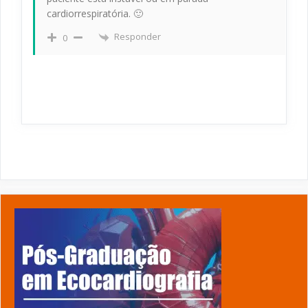
cardiorrespiratória. 🙂
Responder
0