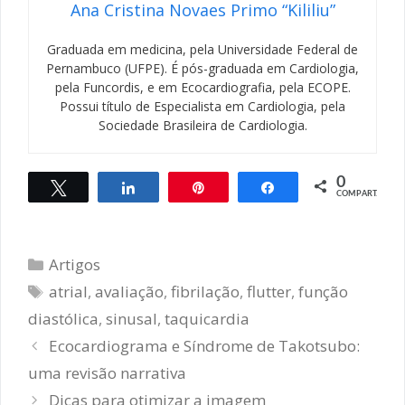
Ana Cristina Novaes Primo “Kililiu”
Graduada em medicina, pela Universidade Federal de
Pernambuco (UFPE). É pós-graduada em Cardiologia,
pela Funcordis, e em Ecocardiografia, pela ECOPE.
Possui título de Especialista em Cardiologia, pela
Sociedade Brasileira de Cardiologia.
0
Twittar
Compartilhar
Pin
Compartilhar
COMPART.
Categorias
Artigos
Tags
atrial
,
avaliação
,
fibrilação
,
flutter
,
função
diastólica
,
sinusal
,
taquicardia
Navegação
Ecocardiograma e Síndrome de Takotsubo:
de
uma revisão narrativa
post
Dicas para otimizar a imagem